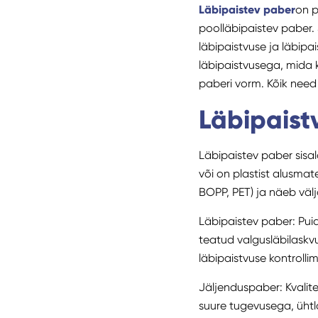
Läbipaistev paber
on p
poolläbipaistev paber. 
läbipaistvuse ja läbip
läbipaistvusega, mida k
paberi vorm. Kõik need 
Läbipaist
Läbipaistev paber sisal
või on plastist alusmate
BOPP, PET) ja näeb välj
Läbipaistev paber: Pui
teatud valgusläbilaskvu
läbipaistvuse kontrollim
Jäljenduspaber: Kvalit
suure tugevusega, üht