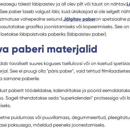
eaaegu täiesti läbipaistev ja all olev pilt või taust on nähtav.
L
See paber laseb valgust läbi, kuid üksikasjad ei ole selgelt nä
aistmatuse vahepealne seisund.
Jälgitav paber
on spetsiaalne 
asutatakse graafika joonistamiseks või kopeerimiseks. See on 
loetakse läbipaistvaks paberiks (läbipaistev paber).
va paberi materjalid
dab tavaliselt suures koguses tselluloosi või on kaetud spets
rjal. See ei pruugi olla "päris paber", vaid tehtud filmilaadsete
a sarnane paberile.
dust paberit töödeldakse, kalendritakse ja poorid eemaldatak
s. Sageli tihendatakse seda "superkalenderi" protsessiga või li
iseks.
eetne puidumass või puuvillamass, degummeeritud, pleegitatud
lase paksusega, mõeldud peeneks joonestamiseks.