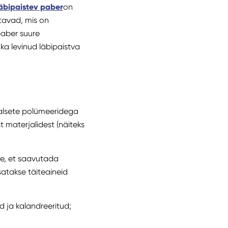
äbipaistev paber
on
htavad, mis on
paber suure
ka levinud läbipaistva
iaalsete polümeeridega
st materjalidest (näiteks
se, et saavutada
satakse täiteaineid
 ja kalandreeritud;