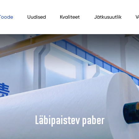
Toode
Uudised
Kvaliteet
Jätkusuutlik
V
Läbipaistev paber