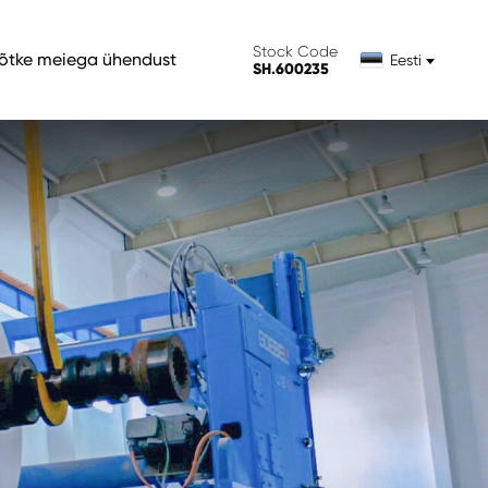
Stock Code
õtke meiega ühendust
Eesti
SH.600235